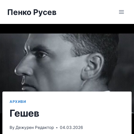
Skip
Пенко Русев
to
content
АРХИВИ
Гешев
By
Дежурен Редактор
04.03.2026