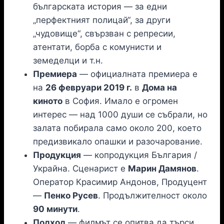
българската история — за едни
„перфектният полицай“, за други
„чудовище“, свързван с репресии,
атентати, борба с комунисти и
земеделци и т.н.
Премиера
— официалната премиера е
на
26 февруари 2019 г.
в
Дома на
киното
в София. Имало е огромен
интерес — над 1000 души се събрали, но
залата побирала само около 200, което
предизвикало опашки и разочарование.
Продукция
— копродукция България /
Украйна. Сценарист е
Марин Дамянов
.
Оператор Красимир Андонов, Продуцент
—
Пенко Русев
. Продължителност около
90 минути
.
Подход
— филмът се опитва да търси