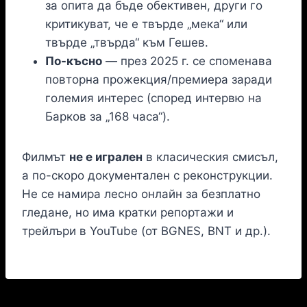
за опита да бъде обективен, други го
критикуват, че е твърде „мека“ или
твърде „твърда“ към Гешев.
По-късно
— през 2025 г. се споменава
повторна прожекция/премиера заради
големия интерес (според интервю на
Барков за „168 часа“).
Филмът
не е игрален
в класическия смисъл,
а по-скоро документален с реконструкции.
Не се намира лесно онлайн за безплатно
гледане, но има кратки репортажи и
трейлъри в YouTube (от BGNES, BNT и др.).