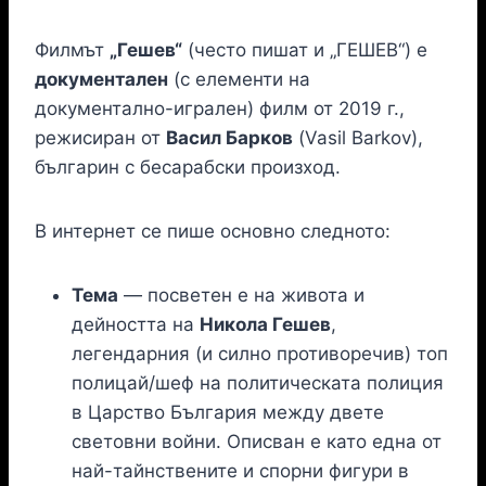
Филмът
„Гешев“
(често пишат и „ГЕШЕВ“) е
документален
(с елементи на
документално-игрален) филм от 2019 г.,
режисиран от
Васил Барков
(Vasil Barkov),
българин с бесарабски произход.
В интернет се пише основно следното:
Тема
— посветен е на живота и
дейността на
Никола Гешев
,
легендарния (и силно противоречив) топ
полицай/шеф на политическата полиция
в Царство България между двете
световни войни. Описван е като една от
най-тайнствените и спорни фигури в