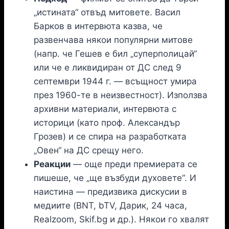
„истината“ отвъд митовете. Васил
Барков в интервюта казва, че
развенчава някои популярни митове
(напр. че Гешев е бил „суперполицай“
или че е ликвидиран от ДС след 9
септември 1944 г. — всъщност умира
през 1960-те в неизвестност). Използва
архивни материали, интервюта с
историци (като проф. Александър
Грозев) и се спира на разработката
„Овен“ на ДС срещу него.
Реакции
— още преди премиерата се
пишеше, че „ще възбуди духовете“. И
наистина — предизвика дискусии в
медиите (BNT, bTV, Дарик, 24 часа,
Realzoom, Skif.bg и др.). Някои го хвалят