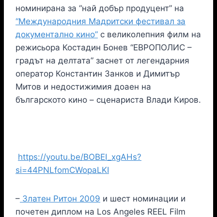
номинирана за “най добър продуцент” на
“Международния Мадритски фестивал за
документално кино”
с великолепния филм на
режисьора Костадин Бонев “ЕВРОПОЛИС –
градът на делтата” заснет от легендарния
оператор Константин Занков и Димитър
Митов и недостижимия доаен на
българското кино – сценариста Влади Киров.
https://youtu.be/BOBEI_xgAHs?
si=44PNLfomCWopaLKI
–
Златен Ритон 2009
и шест номинации и
почетен диплом на Los Angeles REEL Film