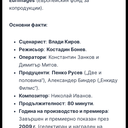
Eurimages
(Европейския фонд за
копродукции).
Основни факти
:
Сценарист
:
Влади Киров
.
Режисьор
:
Костадин Бонев
.
Оператори
: Константин Занков и
Димитър Митов.
Продуценти
:
Пенко Русев
(„Две и
половина“), Александер Биндер („Енкиду
Филмс“).
Композитор
: Николай Иванов.
Продължителност
:
80 минути
.
Година на производство и премиера
:
Завършен и премиерно показан през
2009 г.
(селектиран и награден на