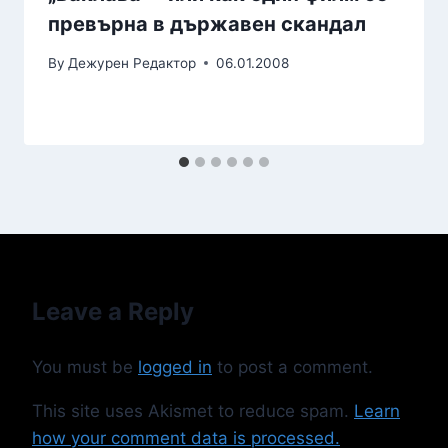
превърна в държавен скандал
By
Дежурен Редактор
06.01.2008
Leave a Reply
You must be
logged in
to post a comment.
This site uses Akismet to reduce spam.
Learn
how your comment data is processed.