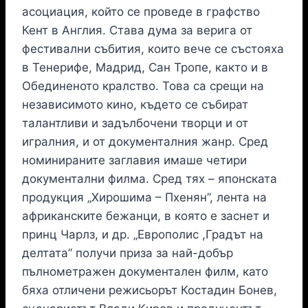
асоциация, който се проведе в графство
Кент в Англия. Става дума за верига от
фестивални събития, които вече се състояха
в Тенерифе, Мадрид, Сан Тропе, както и в
Обединеното кралство. Това са срещи на
независимото кино, където се събират
талантливи и задълбочени творци и от
игралния, и от документалния жанр. Сред
номинираните заглавия имаше четири
документални филма. Сред тях – японската
продукция „Хирошима – Пхенян”, лента на
африканските бежанци, в която е заснет и
принц Чарлз, и др. „Европолис ,Градът на
делтата” получи приза за най-добър
пълнометражен документален филм, като
бяха отличени режисьорът Костадин Бонев,