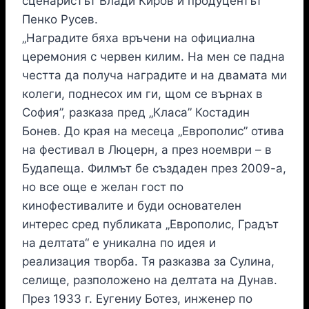
сценаристът Влади Киров и продуцентът
Пенко Русев.
„Наградите бяха връчени на официална
церемония с червен килим. На мен се падна
честта да получа наградите и на двамата ми
колеги, поднесох им ги, щом се върнах в
София”, разказа пред „Класа” Костадин
Бонев. До края на месеца „Европолис” отива
на фестивал в Люцерн, а през ноември – в
Будапеща. Филмът бе създаден през 2009-а,
но все още е желан гост по
кинофестивалите и буди основателен
интерес сред публиката „Европолис, Градът
на делтата“ е уникална по идея и
реализация творба. Тя разказва за Сулина,
селище, разположено на делтата на Дунав.
През 1933 г. Еугениу Ботез, инженер по