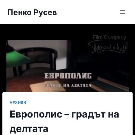
Skip
Пенко Русев
to
content
АРХИВИ
Европолис – градът на
делтата