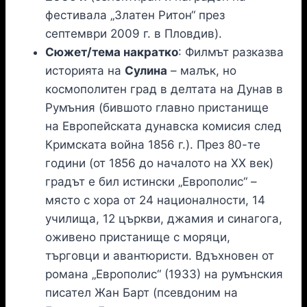
фестивала „Златен Ритон“ през
септември 2009 г. в Пловдив).
Сюжет/тема накратко
: Филмът разказва
историята на
Сулина
– малък, но
космополитен град в делтата на Дунав в
Румъния (бившото главно пристанище
на Европейската дунавска комисия след
Кримската война 1856 г.). През 80-те
години (от 1856 до началото на ХХ век)
градът е бил истински „Европолис“ –
място с хора от 24 националности, 14
училища, 12 църкви, джамия и синагога,
оживено пристанище с моряци,
търговци и авантюристи. Вдъхновен от
романа „Европолис“ (1933) на румънския
писател Жан Барт (псевдоним на