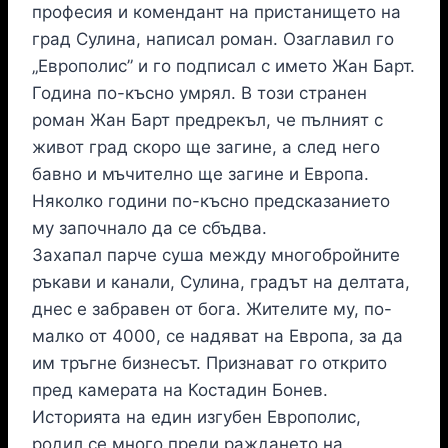
професия и комендант на пристанището на
град Сулина, написал роман. Озаглавил го
„Европолис” и го подписал с името Жан Барт.
Година по-късно умрял. В този странен
роман Жан Барт предрекъл, че пълният с
живот град скоро ще загине, а след него
бавно и мъчително ще загине и Европа.
Няколко години по-късно предсказанието
му започнало да се сбъдва.
Захапал парче суша между многобройните
ръкави и канали, Сулина, градът на делтата,
днес е забравен от бога. Жителите му, по-
малко от 4000, се надяват на Европа, за да
им тръгне бизнесът. Признават го открито
пред камерата на Костадин Бонев.
Историята на един изгубен Европолис,
родил се много преди раждането на