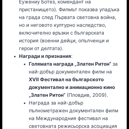
Еужениу Ботез, комендант на
пристанището). Филмът показва упадъка
на града след Първата световна война,
но и неговото културно наследство,
включително връзки с българската
история (военни дейци, опълченци и
герои от делтата).
Награди и признания
:
Голямата награда „Златен Ритон“
за
най-добър документален филм на
XVII Фестивал на българското
документално и анимационно кино
„Златен Ритон“
(Пловдив, 2009).
Награда за най-добър
пълнометражен документален филм
на Международния фестивал на
световната режисьорска асоциация