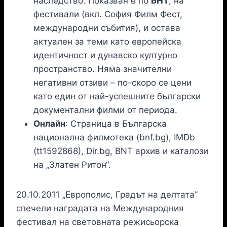
наследство. Показван е по
БНТ
, на
фестивали (вкл. София Филм Фест,
международни събития), и остава
актуален за теми като европейска
идентичност и дунавско културно
пространство. Няма значителни
негативни отзиви – по-скоро се цени
като един от най-успешните български
документални филми от периода.
Онлайн
: Страница в Българска
национална филмотека (bnf.bg), IMDb
(tt1592868), Dir.bg, BNT архив и каталози
на „Златен Ритон“.
20.10.2011 „Европолис, Градът на делтата”
спечели наградата на Международния
фестивал на световната режисьорска