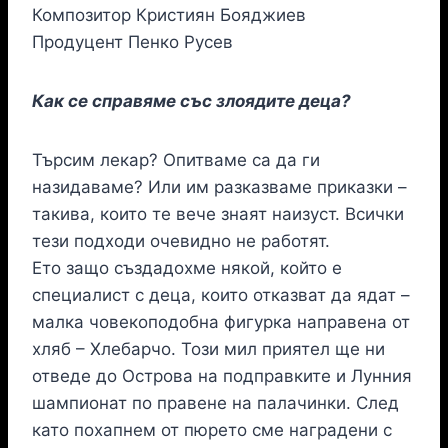
Композитор Кристиян Бояджиев
Продуцент Пенко Русев
Как се справяме със злоядите деца?
Търсим лекар? Oпитваме са да ги
назидаваме? Или им разказваме приказки –
такива, които те вече знаят наизуст. Всички
тези подходи очевидно не работят.
Ето защо създадохме някой, който е
специалист с деца, които отказват да ядат –
малка човекоподобна фигурка направена от
хляб – Хлебарчо. Този мил приятел ще ни
отведе до Острова на подправките и Лунния
шампионат по правене на палачинки. След
като похапнем от пюрето сме наградени с