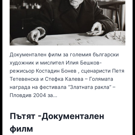
Документален филм за големия български
художник и мислител Илия Бешков-
режисьор Костадин Бонев , сценаристи Петя
Тетевенска и Стефка Калева – Голямата
награда на фестивала “Златната ракла” –
Пловдив 2004 за…
Пътят -Документален
филм