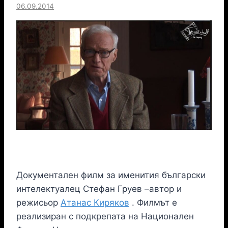
06.09.2014
Документален филм за именития български
интелектуалец Стефан Груев –автор и
режисьор
Атанас Киряков
. Филмът е
реализиран с подкрепата на Национален