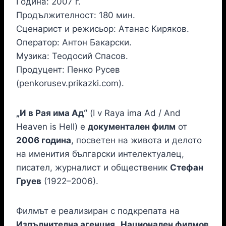
Година: 2007 г.
Продължителност: 180 мин.
Сценарист и режисьор: Атанас Киряков.
Оператор: Антон Бакарски.
Музика: Теодосий Спасов.
Продуцент: Пенко Русев
(penkorusev.prikazki.com).
„И в Рая има Ад“
(I v Raya ima Ad / And
Heaven is Hell) е
документален филм
от
2006 година
, посветен на живота и делото
на именития български интелектуалец,
писател, журналист и общественик
Стефан
Груев
(1922–2006).
Филмът е реализиран с подкрепата на
Изпълнителна агенция „Национален филмов