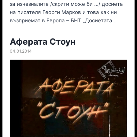
за изчезналите /скрити може би …/ досиета
на писателя Георги Марков и това как ни
възприемат в Европа – БНТ „Досиетата…
Аферата Стоун
04.01.2014