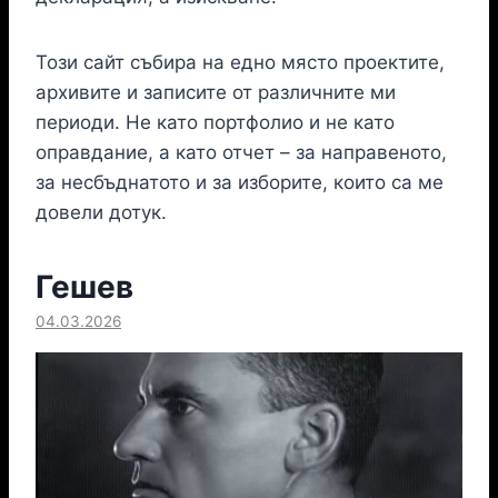
Този сайт събира на едно място проектите,
архивите и записите от различните ми
периоди. Не като портфолио и не като
оправдание, а като отчет – за направеното,
за несбъднатото и за изборите, които са ме
довели дотук.
Гешев
04.03.2026