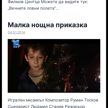
Филмов Център Можете да видите тук:
„Вечните ловни полета“…
Малка нощна приказка
04.01.2014
Игрален мюзикъл Композитор Румен Тосков
Сценарист Людмил Станев Режисьор