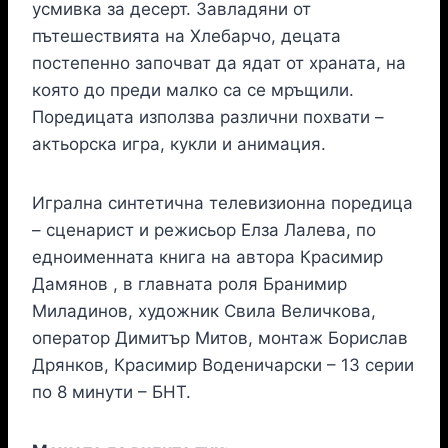
усмивка за десерт. Завладяни от
пътешествията на Хлебарчо, децата
постепенно започват да ядат от храната, на
която до преди малко са се мръщили.
Поредицата използва различни похвати –
актьорска игра, кукли и анимация.
Игрална синтетична телевизионна поредица
– сценарист и режисьор Елза Лалева, по
едноименната книга на автора Красимир
Дамянов , в главната роля Бранимир
Миладинов, художник Свила Величкова,
оператор Димитър Митов, монтаж Борислав
Дрянков, Красимир Воденичарски – 13 серии
по 8 минути – БНТ.