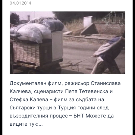
04.01.2014
Документален филм, режисьор Станислава
Калчева, сценаристи Петя Тетевенска и
Стефка Калева – филм за съдбата на
български турци в Турция години след
възродителния процес – БНТ Можете да
видите тук:…