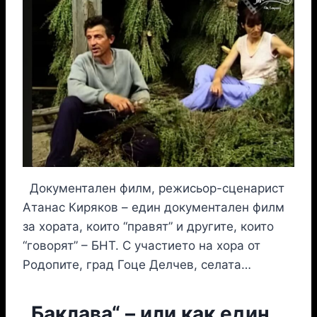
Документален филм, режисьор-сценарист
Атанас Киряков – един документален филм
за хората, които “правят” и другите, които
“говорят” – БНТ. С участието на хора от
Родопите, град Гоце Делчев, селата…
„Баклава“ – или как един