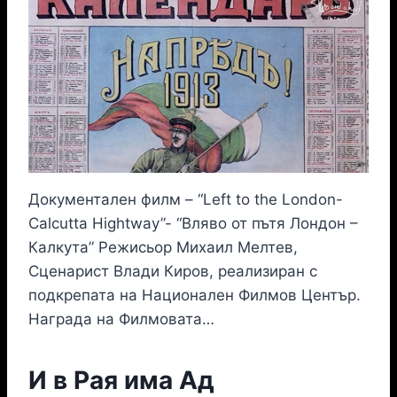
Документален филм – “Left to the London-
Calcutta Hightway”- “Вляво от пътя Лондон –
Калкута” Режисьор Михаил Мелтев,
Сценарист Влади Киров, реализиран с
подкрепата на Национален Филмов Център.
Награда на Филмовата…
И в Рая има Ад