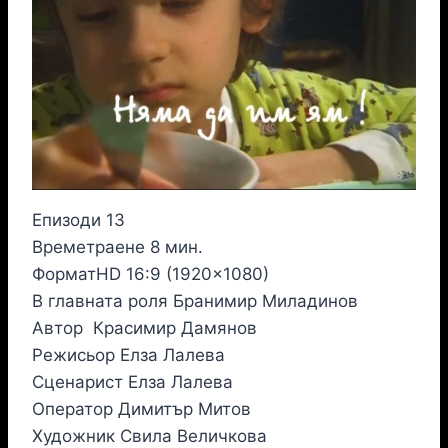
Епизоди 13
Времетраене 8 мин.
ФорматHD 16:9 (1920×1080)
В главната роля Бранимир Миладинов
Автор Красимир Дамянов
Режисьор Елза Лалева
Сценарист Елза Лалева
Оператор Димитър Митов
Художник Свила Величкова