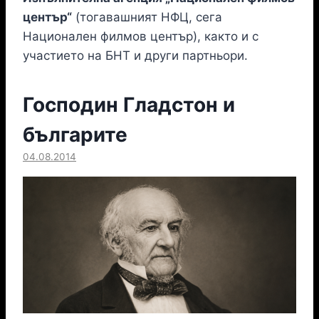
център“
(тогавашният НФЦ, сега
Национален филмов център), както и с
участието на БНТ и други партньори.
Господин Гладстон и
българите
04.08.2014