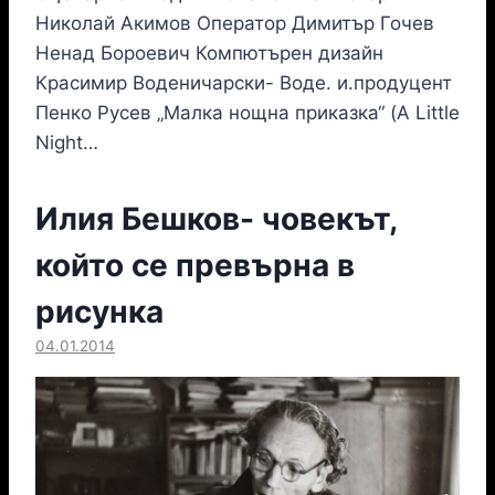
Николай Акимов Оператор Димитър Гочев
Ненад Бороевич Компютърен дизайн
Красимир Воденичарски- Воде. и.продуцент
Пенко Русев „Малка нощна приказка“ (A Little
Night…
Илия Бешков- човекът,
който се превърна в
рисунка
04.01.2014