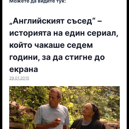
Можете да видите тук:
„Английският съсед“ –
историята на един сериал,
който чакаше седем
години, за да стигне до
екрана
29.01.2015